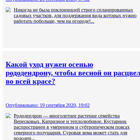
Никогда не была поклонницей строго спланированных
садовых участков, для поддержания вида которых нужно
работать побольше, чем на огороде!...
Какой уход нужен осенью
рододендрону, чтобы весной он расцве
во всей красе?
Опубликовано: 19 сентября 2020, 19:02
Рододендрон — многолетнее растение семейства
Вересковых. Капризное и теплолюбивое. Кустарник
распространен в умеренном и субтропическом поясах
северного полушария. Суровая зима может стать для
рододен...