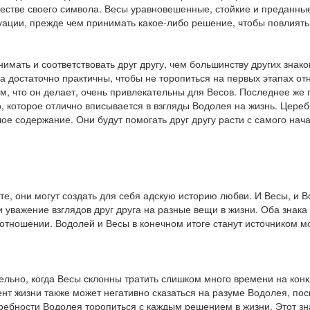
честве своего символа. Весы уравновешенные, стойкие и преданные
ации, прежде чем принимать какое-либо решение, чтобы повлиять н
имать и соответствовать друг другу, чем большинству других знаков
 достаточно практичны, чтобы не торопиться на первых этапах отн
м, что он делает, очень привлекательны для Весов. Последнее же
, которое отлично вписывается в взгляды Водолея на жизнь. Цере
ое содержание. Они будут помогать друг другу расти с самого на
те, они могут создать для себя адскую историю любви. И Весы, и 
 уважение взглядов друг друга на разные вещи в жизни. Оба знака
 отношении. Водолей и Весы в конечном итоге станут источником мо
льно, когда Весы склонны тратить слишком много времени на конк
нт жизни также может негативно сказаться на разуме Водолея, пос
отребности Водолея торопиться с каждым решением в жизни. Этот 