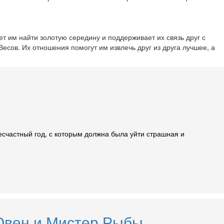
 им найти золотую середину и поддерживает их связь друг с
сов. Их отношения помогут им извлечь друг из друга лучшее, а
есчастный год, с которым должна была уйти страшная и
 Овен и Мистер Рыбы