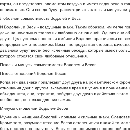
карты, он представлен элементом воздуха и имеет водоносца в ка
понимать их. Они всегда будут рассматривать плюсы и минусы ситу
Любовная совместимость Водолей и Весы
И Водолей, и Весы - воздушные знаки. Таким образом, им легче пон
даже на начальных этапах их любовных отношений. Однако они оба
друге. Целеустремленность и амбиции Водолея практически во все
непредвзятым отношением. Весы - непредвзятая сторона, качество
два знака будут вести бесчисленные беседы, которые имеют больш
котором строятся свои любовные отношения.
Плюсы и минусы совместимости Водолея и Весов
Плюсы отношений Водолея-Весов
Когда эти два знака привлекают друг друга на романтическом фрон
отношения друг с другом, вкладывая время и усилия в понимание и
объединятся, они, вероятно, побудят друг друга к действию в этом
особенное, не только для них самих.
Минусы отношений Водолея-Весов
Мужчина и женщина-Водолей - прямые и сильные знаки. Следовате
Кроме того, разумное желание Весов остепениться в какой-то моме
быть поставлена ​​под угрозу. Весы же не понимают постоянной п