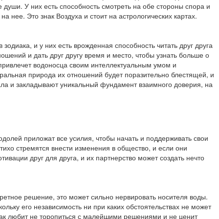
 души. У них есть способность смотреть на обе стороны спора и
а нее. Это знак Воздуха и стоит на астрологических картах.
 зодиака, и у них есть врожденная способность читать друг друга
ошений и дать друг другу время и место, чтобы узнать больше о
 привлечет водоносца своим интеллектуальным умом и
бральная природа их отношений будет поразительно блестящей, и
чала и закладывают уникальный фундамент взаимного доверия, на
Водолей приложат все усилия, чтобы начать и поддерживать свои
 тихо стремятся внести изменения в общество, и если они
тивации друг для друга, и их партнерство может создать нечто
ретное решение, это может сильно нервировать носителя воды.
кольку его независимость ни при каких обстоятельствах не может
знак любит не торопиться с малейшими решениями и не ценит